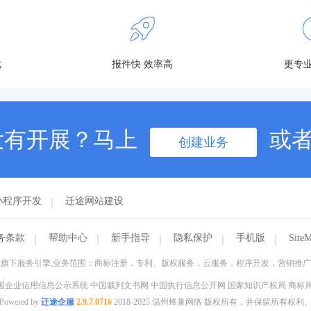
优
报件快 效率高
更专业
没有开展？马上
或
创建业务
小程序开发
迁途网站建设
务条款
帮助中心
新手指导
隐私保护
手机版
Site
旗下服务引擎,业务范围：商标注册，专利、版权服务，云服务，程序开发，营销推
国企业信用信息公示系统 中国裁判文书网 中国执行信息公开网 国家知识产权局 商标局
Powered by
迁途企服
2.9.7.0716
2018-2025 温州蜂巢网络 版权所有，并保留所有权利