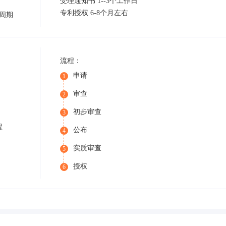
受理通知书 1--3个工作日
专利授权 6-8个月左右
周期
流程：
申请
1
审查
2
初步审查
3
程
公布
4
实质审查
5
授权
6