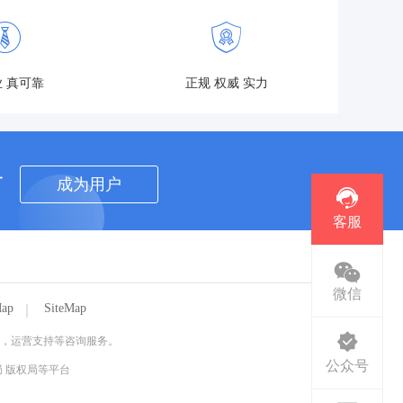
 真可靠
正规 权威 实力
者
成为用户
客服
微信
Map
SiteMap
广，运营支持等咨询服务。
公众号
 版权局等平台
。