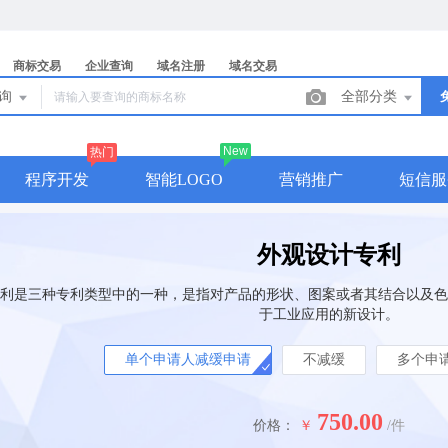
商标交易
企业查询
域名注册
域名交易
查询
全部分类
New
热门
程序开发
智能LOGO
营销推广
短信服
外观设计专利
利是三种专利类型中的一种，是指对产品的形状、图案或者其结合以及色
于工业应用的新设计。
单个申请人减缓申请
不减缓
多个申
750.00
价格：
￥
/件